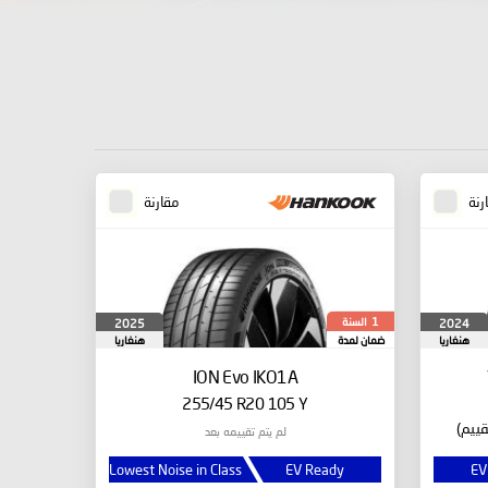
رنة
مقارنة
السنة
2025
2024
1
هنغاريا
ضمان لمدة
هنغاريا
ION Evo IKO1A
255/45 R20 105 Y
لم يتم تقييمه بعد
Lowest Noise in Class
EV Ready
EV