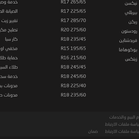
265/65 R17
خدمة وصيا
نيكسن
225/65 R17
الصيانة الد
بيريللي
285/70 R17
تغيير زيت ا
ريكن
275/60 R20
تصليح مكي
رودستون
235/45 R18
كار سبا
فريدشتاين
195/65 R15
مخفي او ت
يوكوهاما
215/60 R16
حماية طلاء
زيتكس
245/45 R18
طلاء السي
245/60 R18
خدمة سحب
225/40 R18
مدونات بط
235/60 R18
مدونات صيا
 البيع والخدمات
اسة ملفات الارتباط
اسة ملفات الارتباط
ضمان