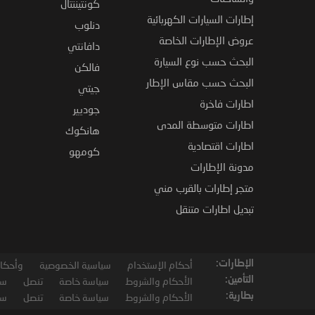
كونتيننتال
إطارات السيارات الكهربائية
دنلوب
عروض الإطارات الخاصة
دافانتي
البحث حسب نوع السيارة
فالكن
البحث حسب مقاس الإطار
جيتي
اطارات فاخرة
جوديير
اطارات متوسطة المدى
هانكوك
اطارات اقتصادية
كومهو
مدونة الإطارات
متجر إطارات بالقرب مني
تبديل اطارات متنقل
الإطارات:
أحكام الإستخدام
سياسية الخصوصية
وأحكام
التأمين:
الأحكام والشروط
سياسة خاصة
تنصل
سي
بطارية:
الأحكام والشروط
سياسة خاصة
تنصل
سي