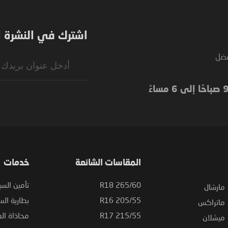
اشترك في النشرة ال
فضل
Sign
Up
for
Our
Newsletter:
المقاسات الشائعة
خدمات
265/60 R18
تأمين السي
مارشال
205/55 R16
بطارية السي
ماتراكس
215/55 R17
محاذاة ال
ميشلان