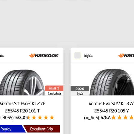
مقارنة
مقا
السنة
2026
1
كوريا
ضمان لمدة
الجنوبية
Ventus S1 Evo3 K127E
Ventus Evo SUV K137
255/45 R20 101 T
255/45 R20 105 Y
٤٫٨/5
(6 تقييم)
٤٫٥/5
(3065 تقييم)
 Ready
Excellent Grip