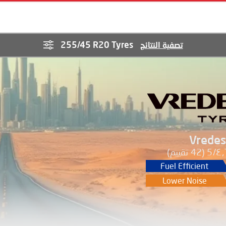
255/45 R20 Tyres
تصفية النتائج
Vredes
٤٫٦
(42 تقييم)
Fuel Efficient
Lower Noise