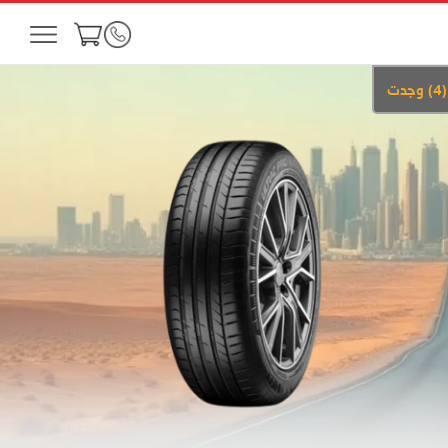
(
4
)
وجدت