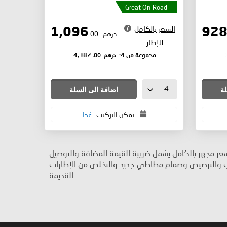
Great On-Road
السعر بالكامل
1,096
درهم
.00
للإطار
درهم
.00
مجموعة من 4:
4,382
لة
اضافة الى السلة
يمكن التركيب:
غدا
سعر مجهز بالكامل يشمل
ضريبة القيمة المضافة والتوصيل
ب والترصيص وصمام مطاطي جديد والتخلص من الإطارات
القديمة