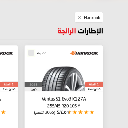
Remove
Hankook
This
Item
الإطارات
الرائجة
مقارنة
السنة
السنة
2025
1
1
ضمان لمدة
كوريا
ضمان لمدة
الجنوبية
A
Ventus S1 Evo3 K127A
255/45 R20 105 Y
٤٫٥/5
(3065 تقييم)