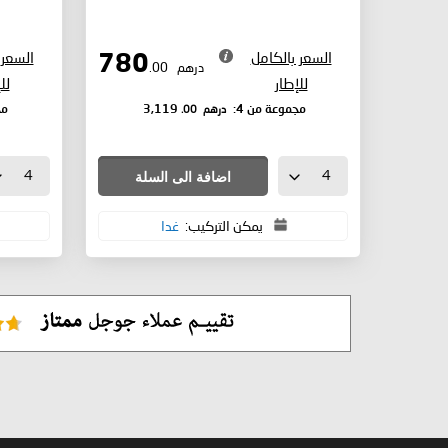
السعر بالكامل
السعر 
780
درهم
.00
للإطار
لل
درهم
.00
مجموعة من 4:
3,119
مج
اضافة الى السلة
يمكن التركيب:
غدا