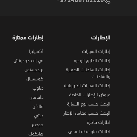
971468781110+
الإطارات
إطارات ممتازة
إطارات السيارات
أكسيليرا
إطارات الطرق الوعرة
بي إف جودريتش
إطارات الشاحنات الصغيرة
بريدجستون
والشاحنات
كونتيننتال
إطارات السيارات الكهربائية
دنلوب
عروض الإطارات الخاصة
دافانتي
البحث حسب نوع السيارة
فالكن
البحث حسب مقاس الإطار
جيتي
اطارات فاخرة
جوديير
اطارات متوسطة المدى
هانكوك