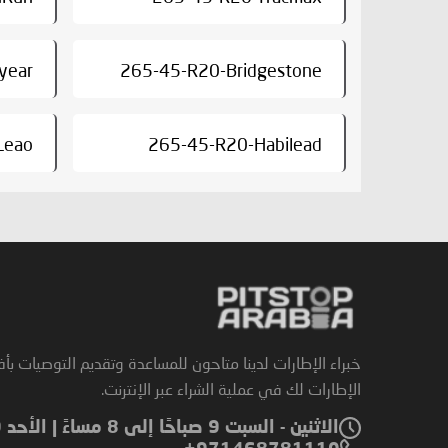
year
265-45-R20-Bridgestone
Leao
265-45-R20-Habilead
خبراء الإطارات لدينا متاحون للمساعدة وتقديم التوصيات بأ
الإطارات لك في عملية الشراء عبر الإنترنت.
الاثنين - السبت 9 صباحًا إلى 8 مساءً | الأحد 9 صباحًا إلى 6 مساءً