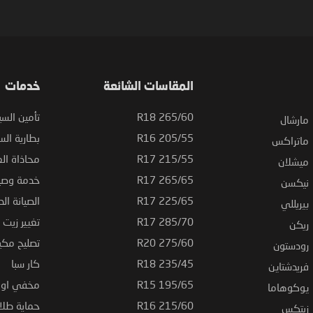
المقاسات الشائعة
خدمات
265/60 R18
تأمين السي
مارشال
205/55 R16
بطارية السي
ماتراكس
215/55 R17
محاذاة ال
ميشلان
265/65 R17
خدمة وصيا
نيكسن
225/65 R17
الصيانة الد
بيريللي
285/70 R17
تغيير زيت ا
ريكن
275/60 R20
تصليح مكي
رودستون
235/45 R18
كار سبا
فريدشتاين
195/65 R15
مخفي او ت
يوكوهاما
215/60 R16
حماية طلاء
زيتكس