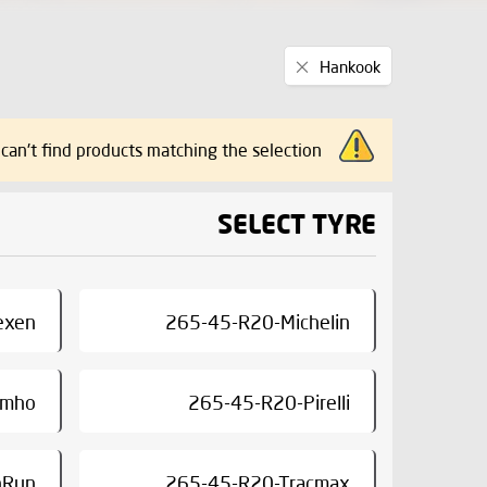
Remove
Hankook
This
Item
can't find products matching the selection.
SELECT TYRE
exen
265-45-R20-Michelin
umho
265-45-R20-Pirelli
nRun
265-45-R20-Tracmax