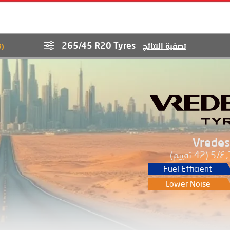
265/45 R20 Tyres
تصفية النتائج
6
(
Vredes
٤٫٦
(42 تقييم)
Fuel Efficient
Lower Noise