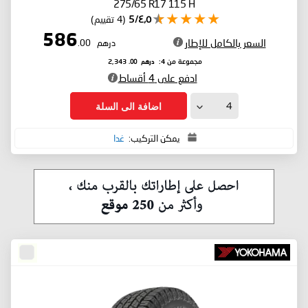
275/65 R17 115 H
٤٫٥/5
(4 تقييم)
586
السعر بالكامل للإطار
درهم
.00
درهم
.00
مجموعة من 4:
2,343
ادفع على 4 أقساط
اضافة الى السلة
يمكن التركيب:
غدا