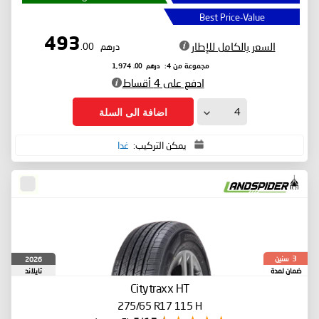
Best Price-Value
493
السعر بالكامل للإطار
درهم
.00
درهم
.00
مجموعة من 4:
1,974
ادفع على 4 أقساط
اضافة الى السلة
يمكن التركيب:
غدا
سنين
2026
3
ضمان لمدة
تايلاند
Citytraxx HT
275/65 R17 115 H