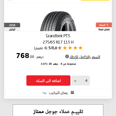
السنة
2026
1
ضمان لمدة
اليابان
Grandtrek PT5
275/65 R17 115 H
٤٫٥/5
(4 تقييم)
768
السعر بالكامل للإطار
درهم
.00
درهم
.00
مجموعة من 4:
3,071
اضافة الى السلة
يمكن التركيب:
غدا