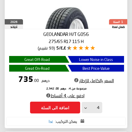
السنة
2026
1
ضمان لمدة
تايلاند
GEOLANDAR H/T G056
275/65 R17 115 H
٤٫٤/5
(93 تقييم)
Great Off-Road
Lower Noise in Class
Great On-Road
Best Price-Value
735
السعر بالكامل للإطار
درهم
.00
درهم
.00
مجموعة من 4:
2,942
ادفع على 4 أقساط
اضافة الى السلة
يمكن التركيب:
غدا