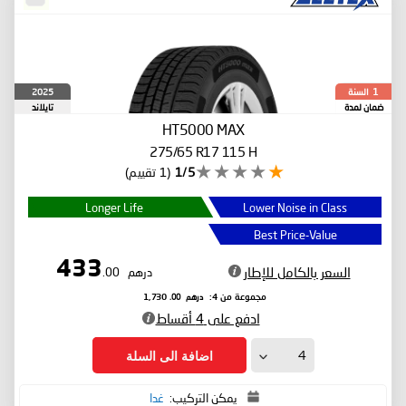
السنة
2025
1
ضمان لمدة
تايلاند
HT5000 MAX
275/65 R17 115 H
1/5
(1 تقييم)
Longer Life
Lower Noise in Class
Best Price-Value
433
السعر بالكامل للإطار
درهم
.00
درهم
.00
مجموعة من 4:
1,730
ادفع على 4 أقساط
اضافة الى السلة
يمكن التركيب:
غدا