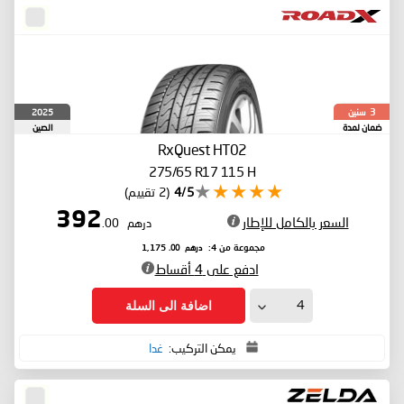
سنين
2025
3
ضمان لمدة
الصين
RxQuest HT02
275/65 R17 115 H
4/5
(2 تقييم)
392
السعر بالكامل للإطار
درهم
.00
درهم
.00
مجموعة من 4:
1,175
ادفع على 4 أقساط
اضافة الى السلة
يمكن التركيب:
غدا