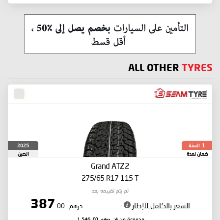
ALL OTHER
TYRES
السنة
2025
1
ضمان لمدة
الصين
Grand ATZ2
275/65 R17 115 T
لم يتم تقييمه بعد
387
السعر بالكامل للإطار
درهم
.00
درهم
.00
مجموعة من 4:
1,546