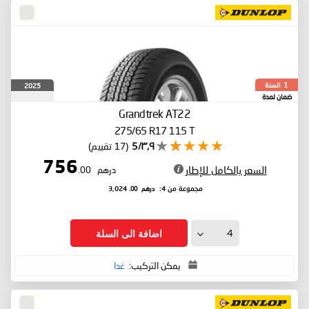
السنة
2025
1
ضمان لمدة
Grandtrek AT22
275/65 R17 115 T
٣٫٩/5
(17 تقييم)
756
السعر بالكامل للإطار
درهم
.00
درهم
.00
مجموعة من 4:
3,024
اضافة الى السلة
يمكن التركيب:
غدا