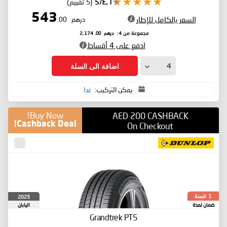
٤٫٦/5
(5 تقييم)
543
السعر بالكامل للإطار
درهم
.00
درهم
.00
مجموعة من 4:
2,174
ادفع على 4 أقساط
اضافة الى السلة
يمكن التركيب:
غدا
Buy Now!
AED 200 CASHBACK
Cashback Deal!
On Checkout
السنة
2025
1
ضمان لمدة
اليابان
Grandtrek PT5