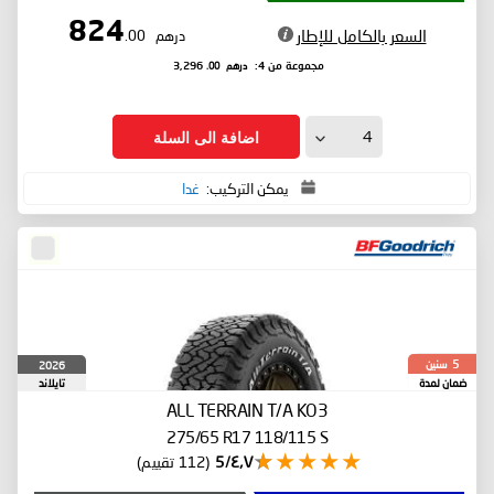
824
السعر بالكامل للإطار
درهم
.00
درهم
.00
مجموعة من 4:
3,296
اضافة الى السلة
يمكن التركيب:
غدا
سنين
2026
5
ضمان لمدة
تايلاند
ALL TERRAIN T/A KO3
275/65 R17 118/115 S
٤٫٧/5
(112 تقييم)