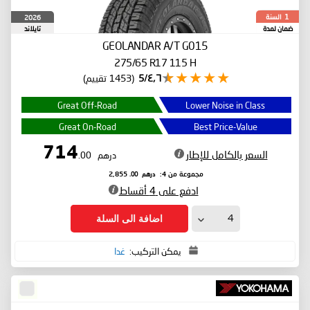
السنة
2026
1
ضمان لمدة
تايلاند
GEOLANDAR A/T G015
275/65 R17 115 H
٤٫٦/5
(1453 تقييم)
Great Off-Road
Lower Noise in Class
Great On-Road
Best Price-Value
714
السعر بالكامل للإطار
درهم
.00
درهم
.00
مجموعة من 4:
2,855
ادفع على 4 أقساط
اضافة الى السلة
يمكن التركيب:
غدا