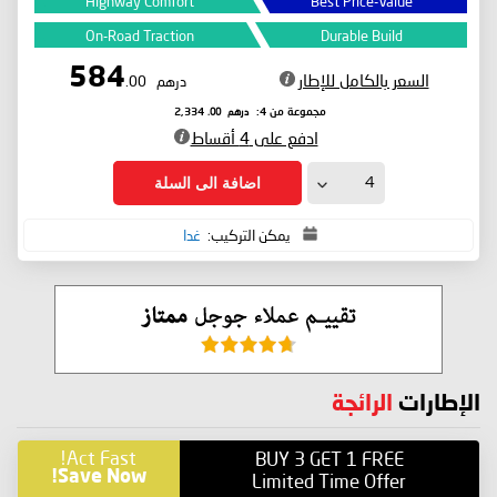
Highway Comfort
Best Price-Value
On-Road Traction
Durable Build
584
السعر بالكامل للإطار
درهم
.00
درهم
.00
مجموعة من 4:
2,334
ادفع على 4 أقساط
اضافة الى السلة
يمكن التركيب:
غدا
الإطارات
الرائجة
Act Fast!
BUY 3 GET 1 FREE
Save Now!
Limited Time Offer