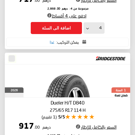
السعر بالكامل للإطار
درهم
.00
درهم
.00
مجموعة من 4:
2,868
ادفع على 4 أقساط
اضافة الى السلة
يمكن التركيب:
غدا
السنة
2026
1
ضمان لمدة
Dueler H/T D840
275/65 R17 114 H
5/5
(1 تقييم)
917
السعر بالكامل للإطار
درهم
.00