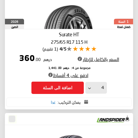
السنة
2026
1
ضمان لمدة
الصين
Surate HT
275/65 R17 115 H
4/5
(1 تقييم)
360
السعر بالكامل للإطار
درهم
.00
درهم
.00
مجموعة من 4:
1,441
ادفع على 4 أقساط
اضافة الى السلة
يمكن التركيب:
غدا