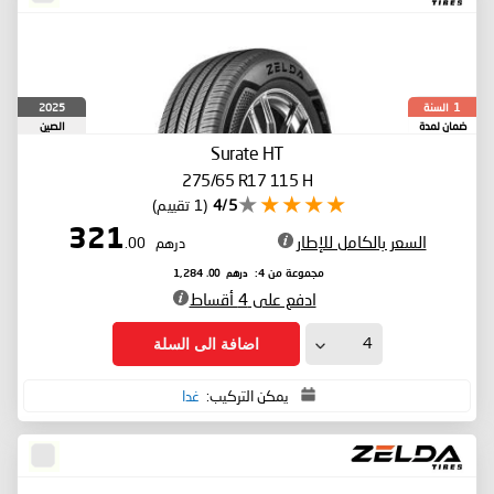
السنة
2025
1
ضمان لمدة
الصين
Surate HT
275/65 R17 115 H
4/5
(1 تقييم)
321
السعر بالكامل للإطار
درهم
.00
درهم
.00
مجموعة من 4:
1,284
ادفع على 4 أقساط
اضافة الى السلة
يمكن التركيب:
غدا