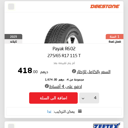
السنة
2025
1
ضمان لمدة
تايلاند
Payak R602
275/65 R17 115 T
لم يتم تقييمه بعد
418
السعر بالكامل للإطار
درهم
.00
درهم
.00
مجموعة من 4:
1,674
ادفع على 4 أقساط
اضافة الى السلة
يمكن التركيب:
غدا