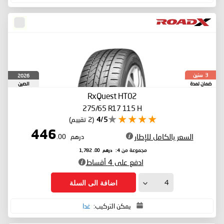
سنين
2026
3
ضمان لمدة
الصين
RxQuest HT02
275/65 R17 115 H
4/5
(2 تقييم)
446
السعر بالكامل للإطار
درهم
.00
درهم
.00
مجموعة من 4:
1,782
ادفع على 4 أقساط
اضافة الى السلة
يمكن التركيب:
غدا