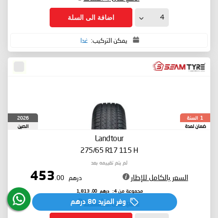
اضافة الى السلة
يمكن التركيب:
غدا
السنة
2026
1
ضمان لمدة
الصين
Landtour
275/65 R17 115 H
لم يتم تقييمه بعد
453
السعر بالكامل للإطار
درهم
.00
درهم
.00
مجموعة من 4:
1,813
ادفع على 4 أقساط
وفر المزيد
80 درهم‏