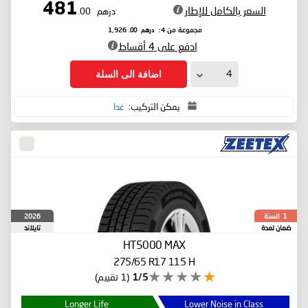
481
السعر بالكامل للإطار
درهم
.00
درهم
.00
مجموعة من 4:
1,926
ادفع على 4 أقساط
اضافة الى السلة
يمكن التركيب:
غدا
السنة
2026
1
ضمان لمدة
تايلاند
HT5000 MAX
275/65 R17 115 H
1/5
(1 تقييم)
Longer Life
Lower Noise in Class