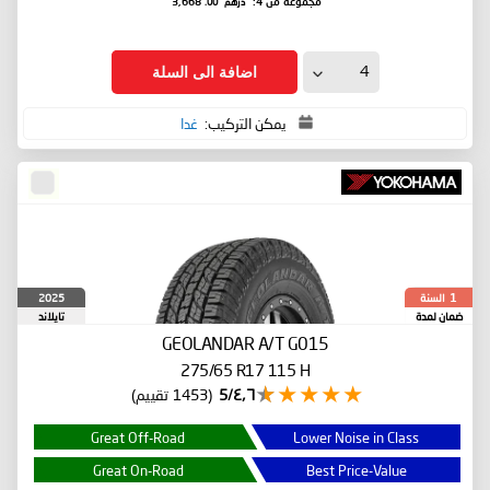
درهم
.00
مجموعة من 4:
3,668
اضافة الى السلة
يمكن التركيب:
غدا
السنة
2025
1
ضمان لمدة
تايلاند
GEOLANDAR A/T G015
275/65 R17 115 H
٤٫٦/5
(1453 تقييم)
Great Off-Road
Lower Noise in Class
Great On-Road
Best Price-Value