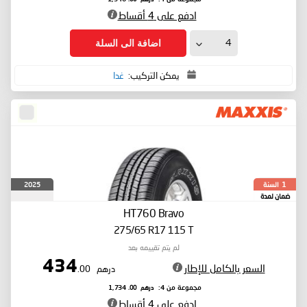
ادفع على 4 أقساط
اضافة الى السلة
يمكن التركيب:
غدا
السنة
2025
1
ضمان لمدة
HT760 Bravo
275/65 R17 115 T
لم يتم تقييمه بعد
434
السعر بالكامل للإطار
درهم
.00
درهم
.00
مجموعة من 4:
1,734
ادفع على 4 أقساط