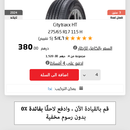
سنين
2024
3
ضمان لمدة
تايلاند
Citytraxx HT
275/65 R17 115 H
٤٫٦/5
(5 تقييم)
380
السعر بالكامل للإطار
درهم
.00
درهم
.00
مجموعة من 4:
1,520
ادفع على 4 أقساط
اضافة الى السلة
يمكن التركيب:
غدا