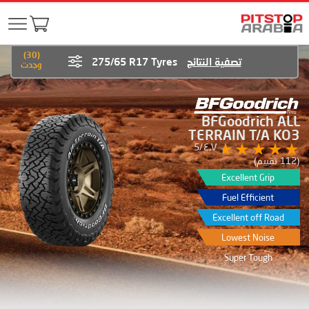
)
30
(
تصفية النتائج
275/65 R17 Tyres
وجدت
BFGoodrich ALL
TERRAIN T/A KO3
٤٫٧/5
(112 تقييم)
Excellent Grip
Fuel Efficient
Excellent off Road
Lowest Noise
Super Tough