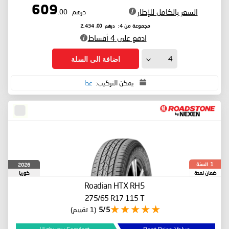
609
السعر بالكامل للإطار
درهم
.00
درهم
.00
مجموعة من 4:
2,434
ادفع على 4 أقساط
اضافة الى السلة
يمكن التركيب:
غدا
السنة
2026
1
ضمان لمدة
كوريا
الجنوبية
Roadian HTX RH5
275/65 R17 115 T
5/5
(1 تقييم)