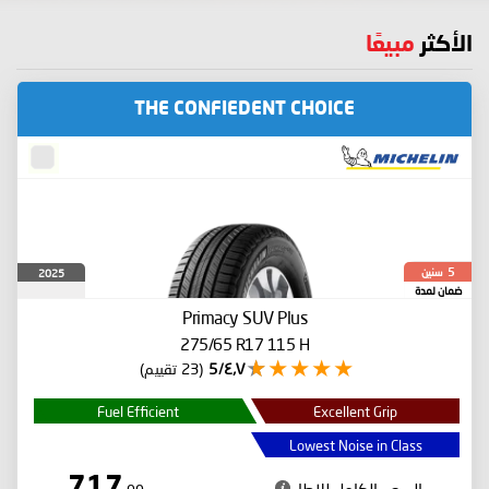
الأكثر
مبيعًا
THE CONFIEDENT CHOICE
سنين
2025
5
ضمان لمدة
Primacy SUV Plus
275/65 R17 115 H
٤٫٧/5
(23 تقييم)
Fuel Efficient
Excellent Grip
Lowest Noise in Class
717