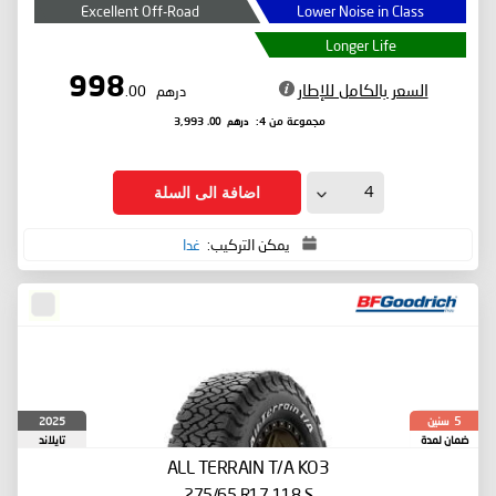
Excellent Off-Road
Lower Noise in Class
Longer Life
998
السعر بالكامل للإطار
درهم
.00
درهم
.00
مجموعة من 4:
3,993
اضافة الى السلة
يمكن التركيب:
غدا
سنين
2025
5
ضمان لمدة
تايلاند
ALL TERRAIN T/A KO3
275/65 R17 118 S