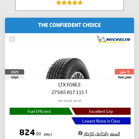
THE CONFIEDENT CHOICE
سنين
2025
5
ضمان لمدة
تايلاند
LTX FORCE
275/65 R17 115 T
لم يتم تقييمه بعد
Fuel Efficient
Excellent Grip
Lowest Noise in Class
824
السعر بالكامل للإطار
درهم
.00