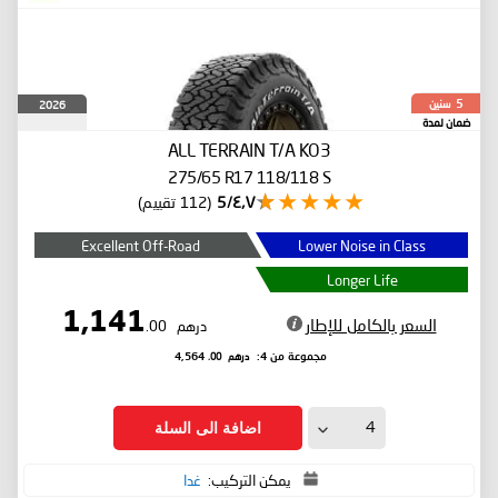
سنين
2026
5
ضمان لمدة
ALL TERRAIN T/A KO3
275/65 R17 118/118 S
٤٫٧/5
(112 تقييم)
Excellent Off-Road
Lower Noise in Class
Longer Life
1,141
السعر بالكامل للإطار
درهم
.00
درهم
.00
مجموعة من 4:
4,564
اضافة الى السلة
يمكن التركيب:
غدا