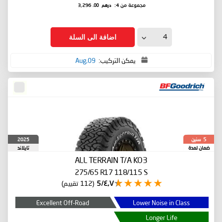
درهم
.00
مجموعة من 4:
3,296
اضافة الى السلة
يمكن التركيب:
09,Aug
سنين
2025
5
ضمان لمدة
تايلاند
ALL TERRAIN T/A KO3
275/65 R17 118/115 S
٤٫٧/5
(112 تقييم)
Excellent Off-Road
Lower Noise in Class
Longer Life