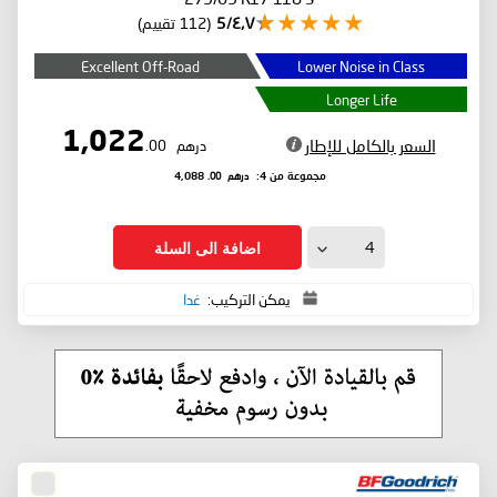
٤٫٧/5
(112 تقييم)
Excellent Off-Road
Lower Noise in Class
Longer Life
1,022
السعر بالكامل للإطار
درهم
.00
درهم
.00
مجموعة من 4:
4,088
اضافة الى السلة
يمكن التركيب:
غدا