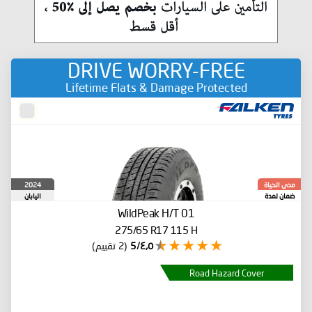
DRIVE WORRY-FREE
Lifetime Flats & Damage Protected
2024
مدى الحياة
ضمان لمدة
اليابان
WildPeak H/T 01
275/65 R17 115 H
٤٫٥/5
(2 تقييم)
Road Hazard Cover