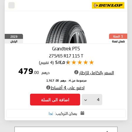
السنة
2023
1
ضمان لمدة
اليابان
Grandtrek PT5
275/65 R17 115 T
٤٫٥/5
(4 تقييم)
479
السعر بالكامل للإطار
درهم
.00
درهم
.00
مجموعة من 4:
1,917
ادفع على 4 أقساط
اضافة الى السلة
يمكن التركيب:
غدا