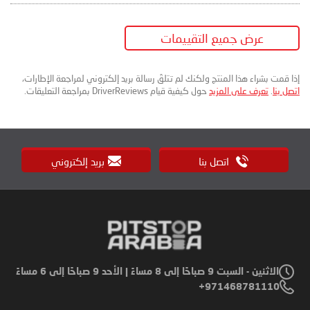
عرض جميع التقييمات
إذا قمت بشراء هذا المنتج ولكنك لم تتلقَ رسالة بريد إلكتروني لمراجعة الإطارات،
اتصل بنا
.
تعرف على المزيد
حول كيفية قيام DriverReviews بمراجعة التعليقات.
اتصل بنا
بريد إلكتروني
الاثنين - السبت 9 صباحًا إلى 8 مساءً | الأحد 9 صباحًا إلى 6 مساءً
971468781110+