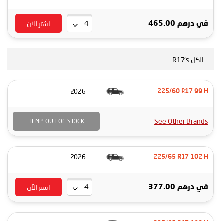
اشتر الآن
في
درهم 465.00
الكل R17's
2026
225/60 R17 99 H
See Other Brands
TEMP. OUT OF STOCK
2026
225/65 R17 102 H
اشتر الآن
في
درهم 377.00