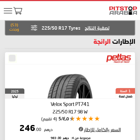
)
53
(
تصفية النتائج
225/50 R17 Tyres
وجدت
الإطارات
الرائجة
السنة
2025
1
ضمان لمدة
تركيا
Velox Sport PT741
225/50 R17 98 W
٤٫٥/5
(4 تقييم)
246
السعر بالكامل للإطار
درهم
.00
درهم
.00
مجموعة من 4:
983