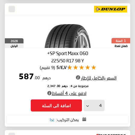
السنة
2026
1
ضمان لمدة
اليابان
SP Sport Maxx 060+
225/50 R17 98 Y
٤٫٧/5
(9 تقييم)
587
السعر بالكامل للإطار
درهم
.00
درهم
.00
مجموعة من 4:
2,347
ادفع على 4 أقساط
اضافة الى السلة
يمكن التركيب:
غدا