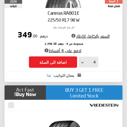
السنة
2026
1
ضمان لمدة
تايلاند
Carreras RA801E
225/50 R17 98 W
لم يتم تقييمه بعد
349
السعر بالكامل للإطار
درهم
.00
درهم
.00
مجموعة من 4:
1,398
ادفع على 4 أقساط
اضافة الى السلة
يمكن التركيب:
غدا
Act Fast
BUY 3 GET 1 FREE
Buy Now!
Limited Stock