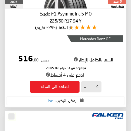
سنين
2025
5
ضمان لمدة
ألمانيا
Eagle F1 Asymmetric 5
MO
225/50 R17 94 Y
٤٫٦/5
(3295 تقييم)
Mercedes Benz OE
516
السعر بالكامل للإطار
درهم
.00
درهم
.00
مجموعة من 4:
2,065
ادفع على 4 أقساط
اضافة الى السلة
يمكن التركيب:
غدا