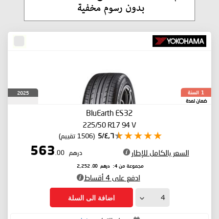
السنة
2025
1
ضمان لمدة
BluEarth ES32
225/50 R17 94 V
٤٫٦/5
(1506 تقييم)
563
السعر بالكامل للإطار
درهم
.00
درهم
.00
مجموعة من 4:
2,252
ادفع على 4 أقساط
اضافة الى السلة