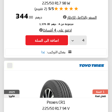
225/50 R17 98 W
5/5
(2 تقييم)
344
السعر بالكامل للإطار
درهم
.00
درهم
.00
مجموعة من 4:
1,376
ادفع على 4 أقساط
اضافة الى السلة
يمكن التركيب:
غدا
السنة
2025
1
ضمان لمدة
ماليزيا
Proxes CR1
225/50 R17 94 V