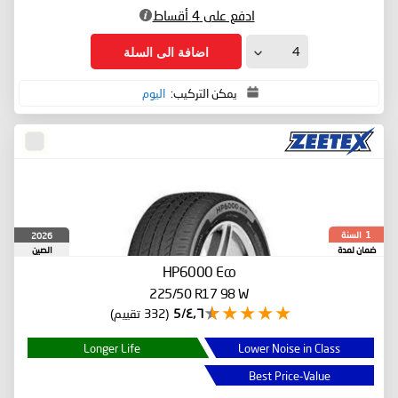
ادفع على 4 أقساط
اضافة الى السلة
يمكن التركيب:
اليوم
السنة
2026
1
ضمان لمدة
الصين
HP6000 Eco
225/50 R17 98 W
٤٫٦/5
(332 تقييم)
Longer Life
Lower Noise in Class
Best Price-Value