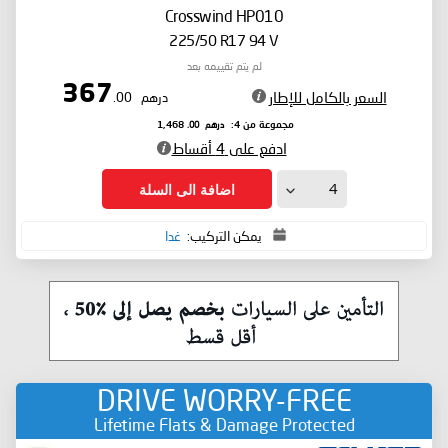
Crosswind HP010
225/50 R17 94 V
لم يتم تقييمه بعد
367
السعر بالكامل للإطار
درهم
.00
درهم
.00
مجموعة من 4:
1,468
ادفع على 4 أقساط
اضافة الى السلة
يمكن التركيب:
غدا
DRIVE WORRY-FREE
Lifetime Flats & Damage Protected