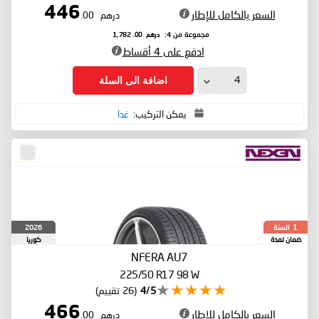
446
السعر بالكامل للإطار
درهم
.00
درهم
.00
مجموعة من 4:
1,782
ادفع على 4 أقساط
اضافة الى السلة
يمكن التركيب:
غدا
السنة
2026
1
ضمان لمدة
كوريا
الجنوبية
NFERA AU7
225/50 R17 98 W
4/5
(26 تقييم)
466
السعر بالكامل للإطار
درهم
.00