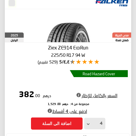
2025
مدى الحياة
ضمان لمدة
اليابان
Ziex ZE914 EcoRun
225/50 R17 94 W
٤٫٤/5
(529 تقييم)
Road Hazard Cover
382
السعر بالكامل للإطار
درهم
.00
درهم
.00
مجموعة من 4:
1,529
ادفع على 4 أقساط
اضافة الى السلة