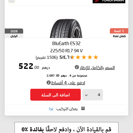
السنة
2026
1
ضمان لمدة
اليابان
BluEarth ES32
225/50 R17 94 V
٤٫٦/5
(1506 تقييم)
522
السعر بالكامل للإطار
درهم
.00
درهم
.00
مجموعة من 4:
2,087
ادفع على 4 أقساط
اضافة الى السلة
يمكن التركيب:
غدا