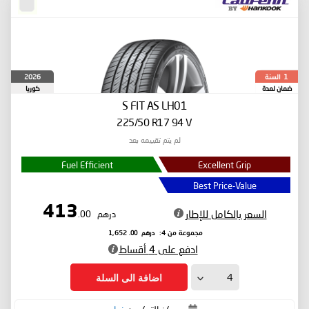
السنة
2026
1
ضمان لمدة
كوريا
الجنوبية
S FIT AS LH01
225/50 R17 94 V
لم يتم تقييمه بعد
Fuel Efficient
Excellent Grip
Best Price-Value
413
السعر بالكامل للإطار
درهم
.00
درهم
.00
مجموعة من 4:
1,652
ادفع على 4 أقساط
اضافة الى السلة