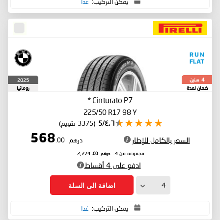
يمكن التركيب:
غدا
سنين
2025
4
ضمان لمدة
رومانيا
*
Cinturato P7
225/50 R17 98 Y
٤٫٦/5
(3375 تقييم)
568
السعر بالكامل للإطار
درهم
.00
درهم
.00
مجموعة من 4:
2,274
ادفع على 4 أقساط
اضافة الى السلة
يمكن التركيب:
غدا