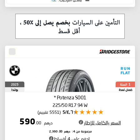
السنة
2025
1
ضمان لمدة
بولندا
*
Potenza S001
225/50 R17 94 W
٤٫٦/5
(5551 تقييم)
590
السعر بالكامل للإطار
درهم
.00
درهم
.00
مجموعة من 4:
2,360
ادفع على 4 أقساط