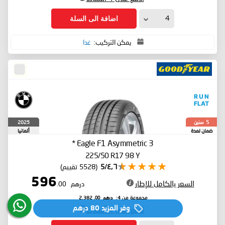
اضافة الى السلة
يمكن التركيب:
غدا
سنين
2025
5
ضمان لمدة
ألمانيا
*
Eagle F1 Asymmetric 3
225/50 R17 98 Y
٤٫٦/5
(5528 تقييم)
596
السعر بالكامل للإطار
درهم
.00
درهم
.00
مجموعة من 4:
2,382
ادفع على 4 أقساط
وفر المزيد
80 درهم‏