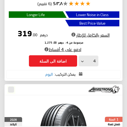
٣٫٨/5
(6 تقييم)
Longer Life
Lower Noise in Class
Best Price-Value
319
السعر بالكامل للإطار
درهم
.00
درهم
.00
مجموعة من 4:
1,275
ادفع على 4 أقساط
اضافة الى السلة
يمكن التركيب:
اليوم
السنة
2026
1
ضمان لمدة
تايلاند