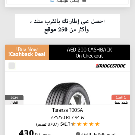
يمكن التركيب:
غدا
Buy Now!
AED 200 CASHBACK
Cashback Deal!
On Checkout
السنة
2024
1
ضمان لمدة
اليابان
Turanza T005A
225/50 R17 94 W
٤٫٦/5
(8787 تقييم)
430
السعر بالكامل للإطار
درهم
.00