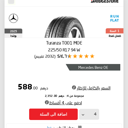
السنة
2025
1
ضمان لمدة
بولندا
Turanza T001
MOE
225/50 R17 94 W
٤٫٦/5
(2032 تقييم)
Mercedes Benz OE
588
السعر بالكامل للإطار
درهم
.00
درهم
.00
مجموعة من 4:
2,352
ادفع على 4 أقساط
اضافة الى السلة
يمكن التركيب:
غدا