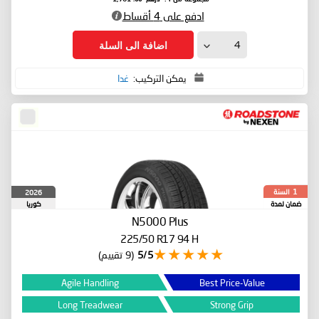
ادفع على 4 أقساط
اضافة الى السلة
يمكن التركيب:
غدا
السنة
2026
1
ضمان لمدة
كوريا
الجنوبية
N5000 Plus
225/50 R17 94 H
5/5
(9 تقييم)
Agile Handling
Best Price-Value
Long Treadwear
Strong Grip