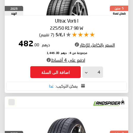
سنين
2025
5
ضمان لمدة
الهند
Ultrac Vorti I
225/50 R17 98 W
٤٫١/5
(7 تقييم)
482
السعر بالكامل للإطار
درهم
.00
درهم
.00
مجموعة من 4:
1,446
ادفع على 4 أقساط
اضافة الى السلة
يمكن التركيب:
غدا