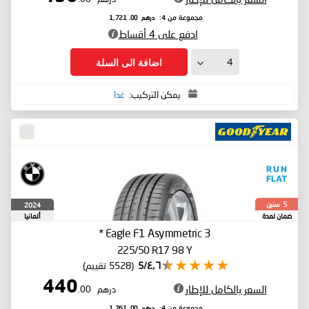
درهم
.00
مجموعة من 4:
1,721
ادفع على 4 أقساط
اضافة الى السلة
يمكن التركيب:
غدا
سنين
2024
5
ضمان لمدة
ألمانيا
*
Eagle F1 Asymmetric 3
225/50 R17 98 Y
٤٫٦/5
(5528 تقييم)
440
السعر بالكامل للإطار
درهم
.00
درهم
.00
مجموعة من 4:
1,761