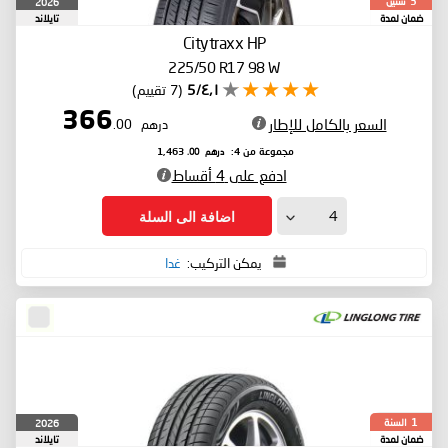
سنين
2026
3
ضمان لمدة
تايلاند
Citytraxx HP
225/50 R17 98 W
٤٫١/5
(7 تقييم)
366
السعر بالكامل للإطار
درهم
.00
درهم
.00
مجموعة من 4:
1,463
ادفع على 4 أقساط
اضافة الى السلة
يمكن التركيب:
غدا
السنة
2026
1
ضمان لمدة
تايلاند