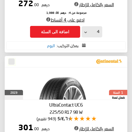
272
السعر بالكامل للإطار
درهم
.00
درهم
.00
مجموعة من 4:
1,088
ادفع على 4 أقساط
اضافة الى السلة
يمكن التركيب:
اليوم
السنة
2023
1
ضمان لمدة
UltraContact UC6
225/50 R17 98 W
٤٫٦/5
(943 تقييم)
301
السعر بالكامل للإطار
درهم
.00