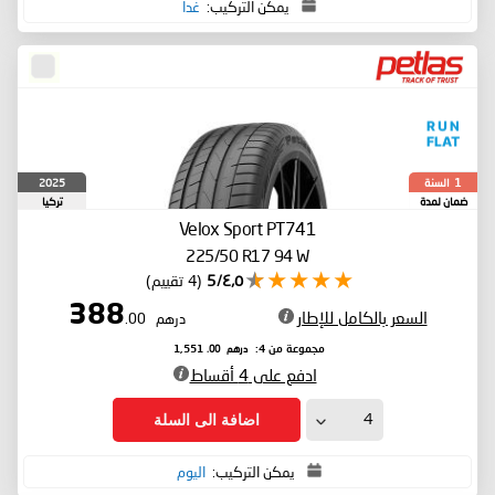
يمكن التركيب:
غدا
السنة
2025
1
ضمان لمدة
تركيا
Velox Sport PT741
225/50 R17 94 W
٤٫٥/5
(4 تقييم)
388
السعر بالكامل للإطار
درهم
.00
درهم
.00
مجموعة من 4:
1,551
ادفع على 4 أقساط
اضافة الى السلة
يمكن التركيب:
اليوم