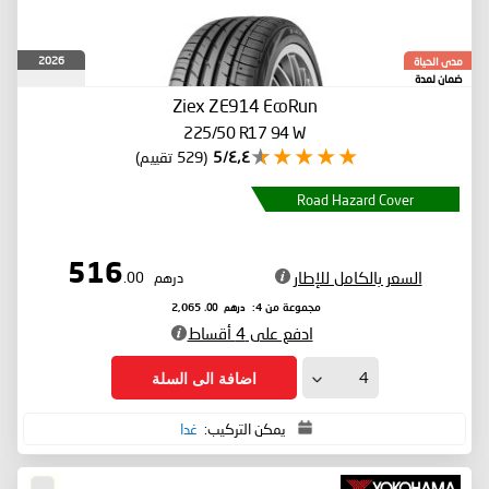
2026
مدى الحياة
ضمان لمدة
Ziex ZE914 EcoRun
225/50 R17 94 W
٤٫٤/5
(529 تقييم)
Road Hazard Cover
516
السعر بالكامل للإطار
درهم
.00
درهم
.00
مجموعة من 4:
2,065
ادفع على 4 أقساط
اضافة الى السلة
يمكن التركيب:
غدا