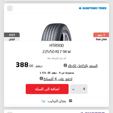
سنين
2025
5
ضمان لمدة
اليابان
HTR900
225/50 R17 94 W
لم يتم تقييمه بعد
388
السعر بالكامل للإطار
درهم
.00
درهم
.00
مجموعة من 4:
1,551
ادفع على 4 أقساط
اضافة الى السلة
يمكن التركيب:
غدا