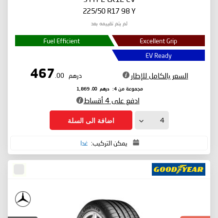
225/50 R17 98 Y
لم يتم تقييمه بعد
Fuel Efficient
Excellent Grip
EV Ready
467
السعر بالكامل للإطار
درهم
.00
درهم
.00
مجموعة من 4:
1,869
ادفع على 4 أقساط
اضافة الى السلة
يمكن التركيب:
غدا