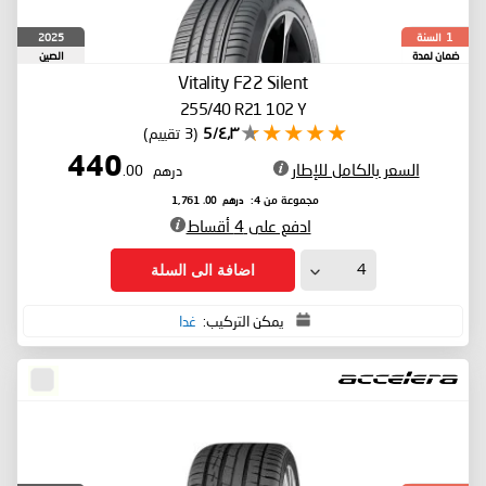
السنة
2025
1
ضمان لمدة
الصين
Vitality F22
Silent
255/40 R21 102 Y
٤٫٣/5
(3 تقييم)
440
السعر بالكامل للإطار
درهم
.00
درهم
.00
مجموعة من 4:
1,761
ادفع على 4 أقساط
اضافة الى السلة
يمكن التركيب:
غدا