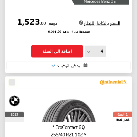
Mercedes Benz OE
1,523
السعر بالكامل للإطار
درهم
.00
درهم
.00
مجموعة من 4:
6,091
اضافة الى السلة
يمكن التركيب:
غدا
السنة
2025
1
ضمان لمدة
*
EcoContact 6Q
255/40 R21 102 Y