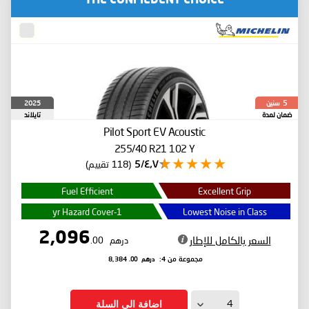
THE CONFIEDENT CHOICE
سنين
2025
5
ضمان لمدة
تايلاند
Pilot Sport EV
Acoustic
255/40 R21 102 Y
٤٫٧/5
(118 تقييم)
Fuel Efficient
Excellent Grip
1-yr Hazard Cover
Lowest Noise in Class
2,096
السعر بالكامل للإطار
درهم
.00
درهم
.00
مجموعة من 4:
8,384
اضافة الى السلة