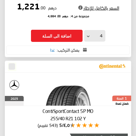
1,221
السعر بالكامل للإطار
درهم
.00
درهم
.00
مجموعة من 4:
4,884
اضافة الى السلة
يمكن التركيب:
غدا
السنة
2025
1
ضمان لمدة
ContiSportContact 5P
MO
255/40 R21 102 Y
٤٫٥/5
(543 تقييم)