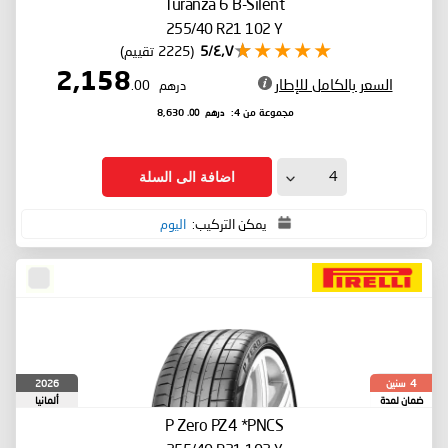
Turanza 6
B-Silent
255/40 R21 102 Y
٤٫٧/5
(2225 تقييم)
2,158
السعر بالكامل للإطار
درهم
.00
درهم
.00
مجموعة من 4:
8,630
اضافة الى السلة
يمكن التركيب:
اليوم
سنين
2026
4
ضمان لمدة
ألمانيا
P Zero PZ4
*PNCS