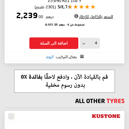
255/40 R21 102 Y
٤٫٦/5
(2301 تقييم)
2,239
السعر بالكامل للإطار
درهم
.00
درهم
.00
مجموعة من 4:
8,955
اضافة الى السلة
يمكن التركيب:
اليوم
ALL OTHER
TYRES