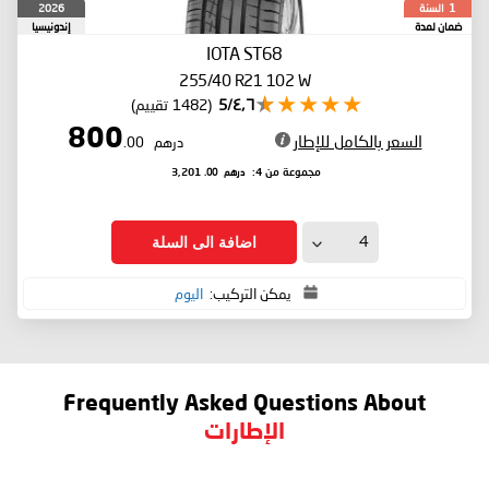
السنة
2026
1
ضمان لمدة
إندونيسيا
IOTA ST68
255/40 R21 102 W
٤٫٦/5
(1482 تقييم)
800
السعر بالكامل للإطار
درهم
.00
درهم
.00
مجموعة من 4:
3,201
اضافة الى السلة
يمكن التركيب:
اليوم
Frequently Asked Questions About
الإطارات