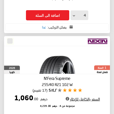
اضافة الى السلة
يمكن التركيب:
غدا
السنة
2026
1
ضمان لمدة
كوريا
الجنوبية
N'Fera Supreme
255/40 R21 102 W
٤٫٢/5
(17 تقييم)
1,060
السعر بالكامل للإطار
درهم
.00
درهم
.00
مجموعة من 4:
4,239