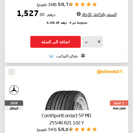
٤٫٦/5
(168 تقييم)
1,527
السعر بالكامل للإطار
درهم
.00
درهم
.00
مجموعة من 4:
6,108
اضافة الى السلة
يمكن التركيب:
غدا
السنة
2026
1
ضمان لمدة
البرتغال
ContiSportContact 5P
MO
255/40 R21 102 Y
٤٫٥/5
(543 تقييم)