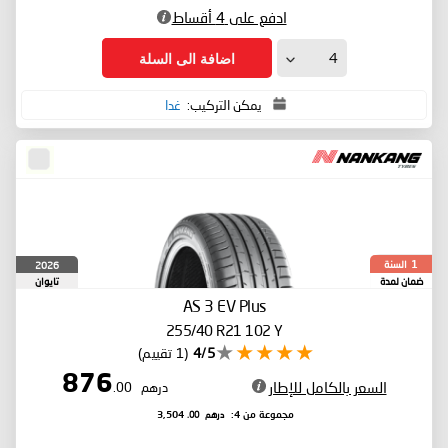
ادفع على 4 أقساط
اضافة الى السلة
يمكن التركيب:
غدا
السنة
2026
1
ضمان لمدة
تايوان
AS 3
EV Plus
255/40 R21 102 Y
4/5
(1 تقييم)
876
السعر بالكامل للإطار
درهم
.00
درهم
.00
مجموعة من 4:
3,504