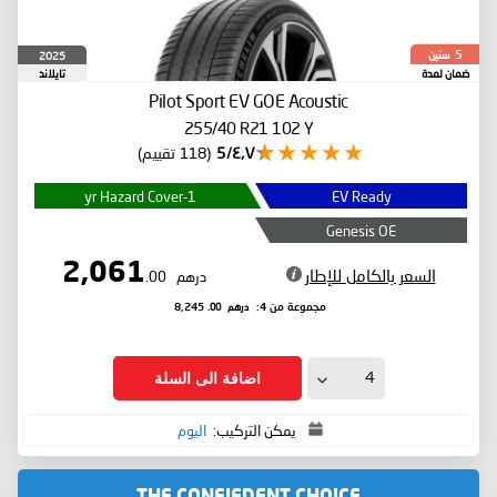
سنين
2025
5
ضمان لمدة
تايلاند
Pilot Sport EV
GOE Acoustic
255/40 R21 102 Y
٤٫٧/5
(118 تقييم)
1-yr Hazard Cover
EV Ready
Genesis OE
2,061
السعر بالكامل للإطار
درهم
.00
درهم
.00
مجموعة من 4:
8,245
اضافة الى السلة
يمكن التركيب:
اليوم