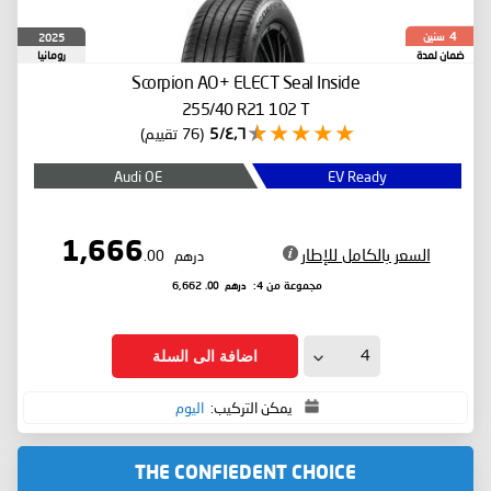
سنين
2025
4
ضمان لمدة
رومانيا
Scorpion
AO+ ELECT Seal Inside
255/40 R21 102 T
٤٫٦/5
(76 تقييم)
Audi OE
EV Ready
1,666
السعر بالكامل للإطار
درهم
.00
درهم
.00
مجموعة من 4:
6,662
اضافة الى السلة
يمكن التركيب:
اليوم
THE CONFIEDENT CHOICE