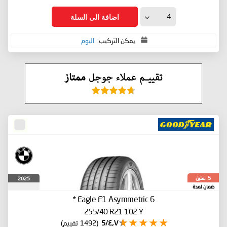
اضافة الى السلة
يمكن التركيب:
اليوم
سنين
2025
5
ضمان لمدة
*
Eagle F1 Asymmetric 6
255/40 R21 102 Y
٤٫٧/5
(1492 تقييم)