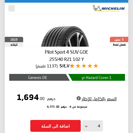
سنين
2025
5
ضمان لمدة
تايلاند
Pilot Sport 4 SUV
GOE
255/40 R21 102 Y
٤٫٧/5
(1137 تقييم)
Genesis OE
1-yr Hazard Cover
1,694
السعر بالكامل للإطار
درهم
.00
درهم
.00
مجموعة من 4:
6,775
اضافة الى السلة