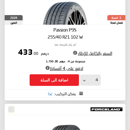
السنة
2026
1
ضمان لمدة
الصين
Passion P9S
255/40 R21 102 W
لم يتم تقييمه بعد
433
السعر بالكامل للإطار
درهم
.00
درهم
.00
مجموعة من 4:
1,730
ادفع على 4 أقساط
اضافة الى السلة
يمكن التركيب:
غدا