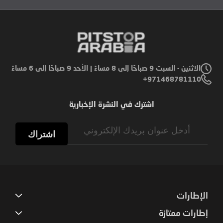
الاثنين - السبت 9 صباحًا إلى 8 مساءً | الأحد 9 صباحًا إلى 6 مساءً
971468781110+
اشترك في النشرة الإخبارية
Sign
Up
اشتراك
for
Our
Newsletter:
الإطارات
إطارات ممتازة