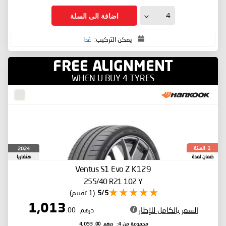
اضافة الى السلة
يمكن التركيب:
غدا
FREE ALIGNMENT
WHEN U BUY 4 TYRES
السنة
2024
1
ضمان لمدة
هنغاريا
Ventus S1 Evo Z K129
255/40 R21 102 Y
5/5
(1 تقييم)
1,013
السعر بالكامل للإطار
درهم
.00
درهم
.00
مجموعة من 4:
4,053