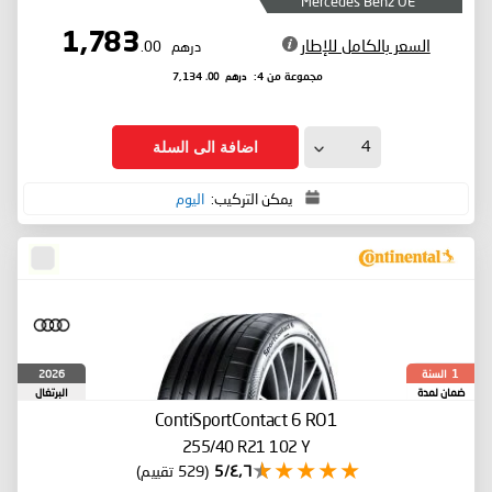
Mercedes Benz OE
1,783
السعر بالكامل للإطار
درهم
.00
درهم
.00
مجموعة من 4:
7,134
اضافة الى السلة
يمكن التركيب:
اليوم
السنة
2026
1
ضمان لمدة
البرتغال
ContiSportContact 6
RO1
255/40 R21 102 Y
٤٫٦/5
(529 تقييم)