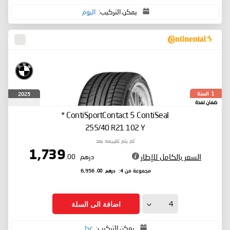
يمكن التركيب:
اليوم
السنة
2025
1
ضمان لمدة
ContiSportContact 5
ContiSeal *
255/40 R21 102 Y
لم يتم تقييمه بعد
1,739
السعر بالكامل للإطار
درهم
.00
درهم
.00
مجموعة من 4:
6,956
اضافة الى السلة
يمكن التركيب:
غدا