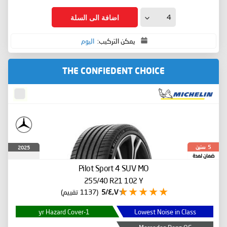
اضافة الى السلة
يمكن التركيب:
اليوم
THE CONFIEDENT CHOICE
سنين
2025
5
ضمان لمدة
Pilot Sport 4 SUV
MO
255/40 R21 102 Y
٤٫٧/5
(1137 تقييم)
1-yr Hazard Cover
Lowest Noise in Class