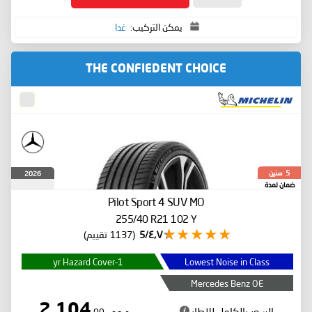
يمكن التركيب:
غدا
THE CONFIEDENT CHOICE
سنين
2026
5
ضمان لمدة
Pilot Sport 4 SUV
MO
255/40 R21 102 Y
٤٫٧/5
(1137 تقييم)
1-yr Hazard Cover
Lowest Noise in Class
Mercedes Benz OE
2,104
السعر بالكامل للإطار
درهم
.00