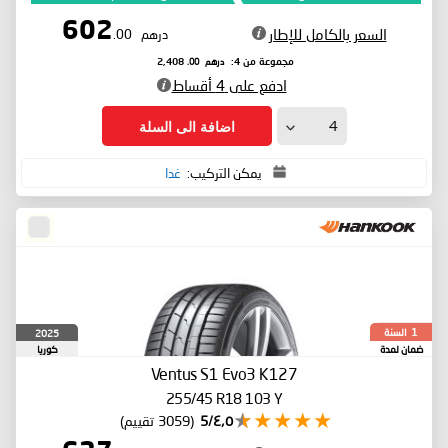
602
السعر بالكامل للإطار
درهم
.00
درهم
.00
مجموعة من 4:
2,408
ادفع على 4 أقساط
اضافة الى السلة
يمكن التركيب:
غدا
السنة
2025
1
ضمان لمدة
كوريا
الجنوبية
Ventus S1 Evo3 K127
255/45 R18 103 Y
٤٫٥/5
(3059 تقييم)