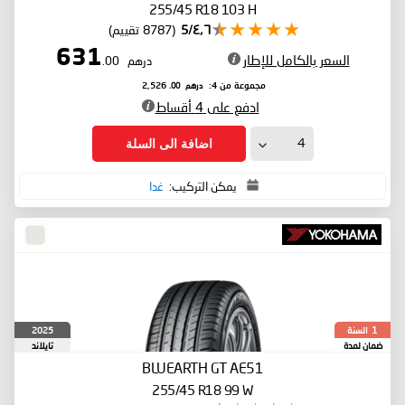
255/45 R18 103 H
٤٫٦/5
(8787 تقييم)
631
السعر بالكامل للإطار
درهم
.00
درهم
.00
مجموعة من 4:
2,526
ادفع على 4 أقساط
اضافة الى السلة
يمكن التركيب:
غدا
السنة
2025
1
ضمان لمدة
تايلاند
BLUEARTH GT AE51
255/45 R18 99 W