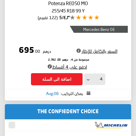
Potenza RE050
MO
255/45 R18 99 Y
٤٫٣/5
(122 تقييم)
Mercedes Benz OE
695
السعر بالكامل للإطار
درهم
.00
درهم
.00
مجموعة من 4:
2,782
ادفع على 4 أقساط
اضافة الى السلة
يمكن التركيب:
08,Aug
THE CONFIEDENT CHOICE