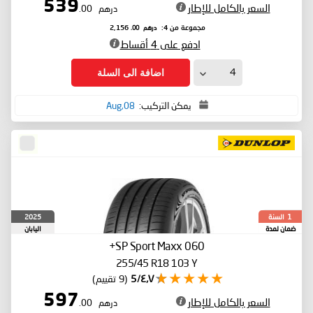
539
السعر بالكامل للإطار
درهم
.00
درهم
.00
مجموعة من 4:
2,156
ادفع على 4 أقساط
اضافة الى السلة
يمكن التركيب:
08,Aug
السنة
2025
1
ضمان لمدة
اليابان
SP Sport Maxx 060+
255/45 R18 103 Y
٤٫٧/5
(9 تقييم)
597
السعر بالكامل للإطار
درهم
.00