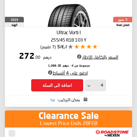
سنين
2023
5
ضمان لمدة
الهند
Ultrac Vorti I
255/45 R18 103 Y
٤٫١/5
(7 تقييم)
272
السعر بالكامل للإطار
درهم
.00
درهم
.00
مجموعة من 4:
1,088
ادفع على 4 أقساط
اضافة الى السلة
يمكن التركيب:
غدا
Clearance Sale
Lowest Price Ends 28FEB