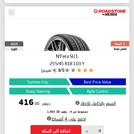
السنة
2025
1
ضمان لمدة
كوريا
الجنوبية
N'Fera SU1
255/45 R18 103 Y
3/5
(4 تقييم)
Summer Grip
Best Price-Value
Sharp Steering
Agile Control
416
السعر بالكامل للإطار
درهم
.00
درهم
.00
مجموعة من 4:
1,665
ادفع على 4 أقساط
اضافة الى السلة