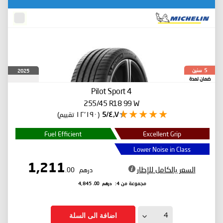
سنين
2025
5
ضمان لمدة
Pilot Sport 4
255/45 R18 99 W
٤٫٧/5
(١٢٬١٩٠ تقييم)
Fuel Efficient
Excellent Grip
Lower Noise in Class
1,211
السعر بالكامل للإطار
درهم
.00
درهم
.00
مجموعة من 4:
4,845
اضافة الى السلة