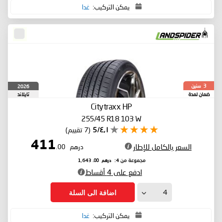
يمكن التركيب:
غدا
سنين
2026
3
ضمان لمدة
تايلاند
Citytraxx HP
255/45 R18 103 W
٤٫١/5
(7 تقييم)
411
السعر بالكامل للإطار
درهم
.00
درهم
.00
مجموعة من 4:
1,643
ادفع على 4 أقساط
اضافة الى السلة
يمكن التركيب:
غدا