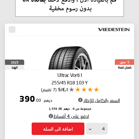
سنين
2025
5
ضمان لمدة
الهند
Ultrac Vorti I
255/45 R18 103 Y
٤٫١/5
(7 تقييم)
390
السعر بالكامل للإطار
درهم
.00
درهم
.00
مجموعة من 4:
1,559
ادفع على 4 أقساط
اضافة الى السلة