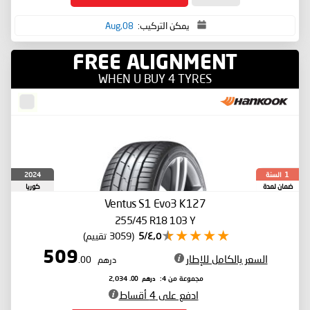
يمكن التركيب:
08,Aug
FREE ALIGNMENT
WHEN U BUY 4 TYRES
السنة
2024
1
ضمان لمدة
كوريا
الجنوبية
Ventus S1 Evo3 K127
255/45 R18 103 Y
٤٫٥/5
(3059 تقييم)
509
السعر بالكامل للإطار
درهم
.00
درهم
.00
مجموعة من 4:
2,034
ادفع على 4 أقساط