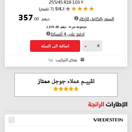
255/45 R18 103 Y
٤٫١/5
(7 تقييم)
357
السعر بالكامل للإطار
درهم
.00
درهم
.00
مجموعة من 4:
1,070
ادفع على 4 أقساط
اضافة الى السلة
يمكن التركيب:
غدا
الإطارات
الرائجة