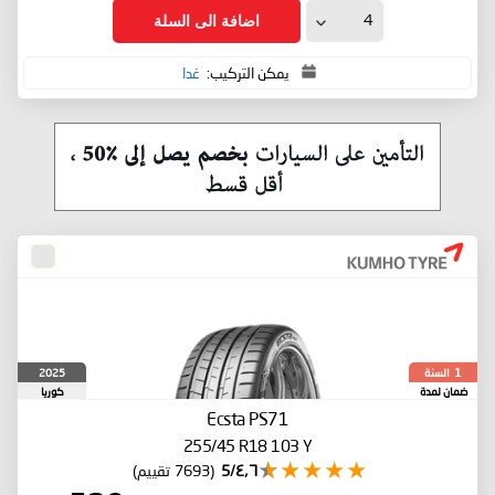
اضافة الى السلة
يمكن التركيب:
غدا
السنة
2025
1
ضمان لمدة
كوريا
الجنوبية
Ecsta PS71
255/45 R18 103 Y
٤٫٦/5
(7693 تقييم)