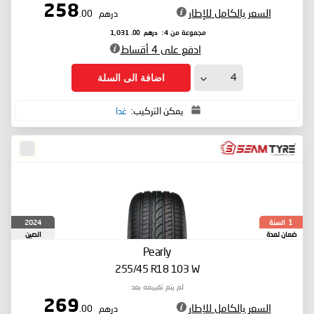
258
السعر بالكامل للإطار
درهم
.00
درهم
.00
مجموعة من 4:
1,031
ادفع على 4 أقساط
اضافة الى السلة
يمكن التركيب:
غدا
السنة
2024
1
ضمان لمدة
الصين
Pearly
255/45 R18 103 W
لم يتم تقييمه بعد
269
السعر بالكامل للإطار
درهم
.00