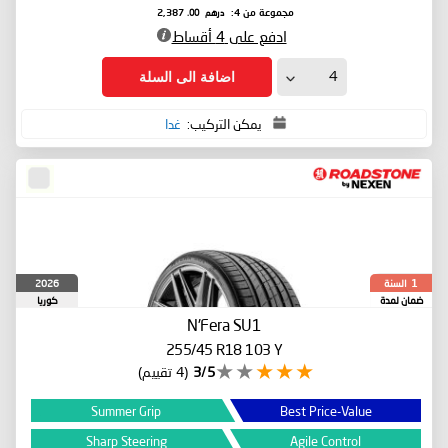
درهم
.00
مجموعة من 4:
2,387
ادفع على 4 أقساط
اضافة الى السلة
يمكن التركيب:
غدا
السنة
2026
1
ضمان لمدة
كوريا
الجنوبية
N'Fera SU1
255/45 R18 103 Y
3/5
(4 تقييم)
Summer Grip
Best Price-Value
Sharp Steering
Agile Control