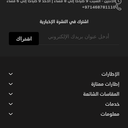
الاثنين - السبت 9 صباحًا إلى 8 مساءً | الأحد 9 صباحًا إلى 6 مساءً
971468781110+
اشترك في النشرة الإخبارية
Sign
Up
اشتراك
for
Our
Newsletter:
الإطارات
إطارات ممتازة
المقاسات الشائعة
خدمات
معلومات