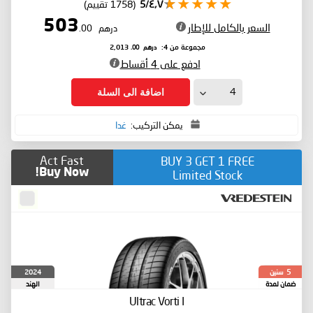
٤٫٧/5
(1758 تقييم)
503
السعر بالكامل للإطار
درهم
.00
درهم
.00
مجموعة من 4:
2,013
ادفع على 4 أقساط
اضافة الى السلة
يمكن التركيب:
غدا
Act Fast
BUY 3 GET 1 FREE
Buy Now!
Limited Stock
سنين
2024
5
ضمان لمدة
الهند
Ultrac Vorti I