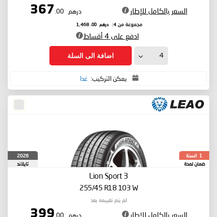
367
السعر بالكامل للإطار
درهم
.00
درهم
.00
مجموعة من 4:
1,468
ادفع على 4 أقساط
اضافة الى السلة
يمكن التركيب:
غدا
السنة
2026
1
ضمان لمدة
تايلاند
Lion Sport 3
255/45 R18 103 W
لم يتم تقييمه بعد
399
السعر بالكامل للإطار
درهم
.00