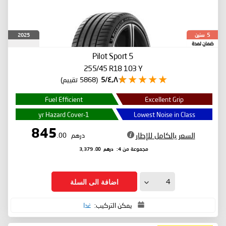
سنين
2025
5
ضمان لمدة
Pilot Sport 5
255/45 R18 103 Y
٤٫٨/5
(5868 تقييم)
Fuel Efficient
Excellent Grip
1-yr Hazard Cover
Lowest Noise in Class
845
السعر بالكامل للإطار
درهم
.00
درهم
.00
مجموعة من 4:
3,379
اضافة الى السلة
يمكن التركيب:
غدا