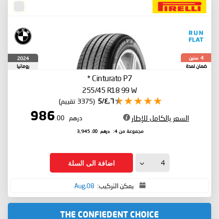
سنين
2024
4
ضمان لمدة
رومانيا
*
Cinturato P7
255/45 R18 99 W
٤٫٦/5
(3375 تقييم)
986
السعر بالكامل للإطار
درهم
.00
درهم
.00
مجموعة من 4:
3,945
اضافة الى السلة
يمكن التركيب:
08,Aug
THE CONFIEDENT CHOICE