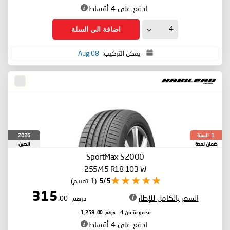
ادفع على 4 أقساط
اضافة الى السلة
يمكن التركيب:
08,Aug
السنة
2026
1
ضمان لمدة
الصين
SportMax S2000
255/45 R18 103 W
5/5
(1 تقييم)
315
السعر بالكامل للإطار
درهم
.00
درهم
.00
مجموعة من 4:
1,258
ادفع على 4 أقساط