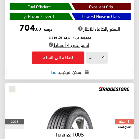
Fuel Efficient
Excellent Grip
1-yr Hazard Cover
Lowest Noise in Class
704
السعر بالكامل للإطار
درهم
.00
درهم
.00
مجموعة من 4:
2,816
ادفع على 4 أقساط
اضافة الى السلة
يمكن التركيب:
غدا
السنة
2025
1
ضمان لمدة
Turanza T005