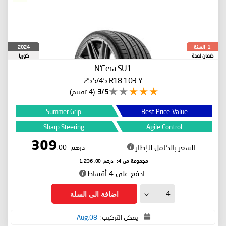
السنة
2024
1
ضمان لمدة
كوريا
الجنوبية
N'Fera SU1
255/45 R18 103 Y
3/5
(4 تقييم)
Summer Grip
Best Price-Value
Sharp Steering
Agile Control
309
السعر بالكامل للإطار
درهم
.00
درهم
.00
مجموعة من 4:
1,236
ادفع على 4 أقساط
اضافة الى السلة
يمكن التركيب:
08,Aug