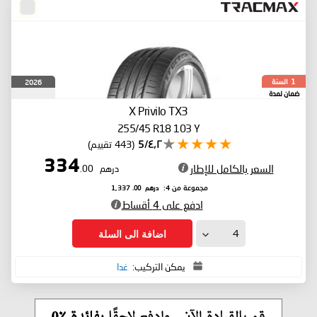
السنة
2026
1
ضمان لمدة
X Privilo TX3
255/45 R18 103 Y
٤٫٢/5
(443 تقييم)
334
السعر بالكامل للإطار
درهم
.00
درهم
.00
مجموعة من 4:
1,337
ادفع على 4 أقساط
اضافة الى السلة
يمكن التركيب:
غدا