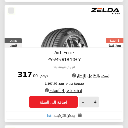
السنة
2026
1
ضمان لمدة
الصين
Arch Force
255/45 R18 103 Y
لم يتم تقييمه بعد
317
السعر بالكامل للإطار
درهم
.00
درهم
.00
مجموعة من 4:
1,267
ادفع على 4 أقساط
اضافة الى السلة
يمكن التركيب:
غدا