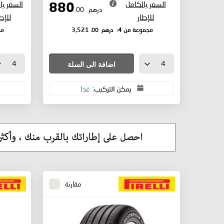
السعر بالكامل
السعر با
880
درهم
.00
للإطار
للإط
درهم
.00
مجموعة من 4:
3,521
مج
اضافة الى السلة
يمكن التركيب:
غدا
مقارنة