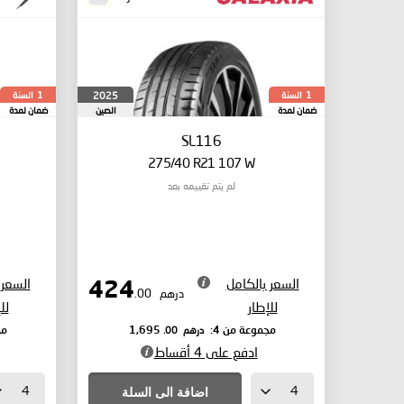
السنة
السنة
2025
1
1
ضمان لمدة
الصين
ضمان لمدة
SL116
275/40 R21 107 W
لم يتم تقييمه بعد
السعر بالكامل
السعر 
424
درهم
.00
للإطار
لل
درهم
.00
مجموعة من 4:
1,695
مج
ادفع على 4 أقساط
اضافة الى السلة