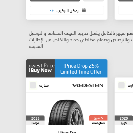
يمكن التركيب:
غدا
سعر مجهز بالكامل يشمل
ضريبة القيمة المضافة والتوصيل
ب والترصيص وصمام مطاطي جديد والتخلص من الإطارات
القديمة
25% Price Drop!
Lowest Price
Buy Now!
Limited Time Offer
رنة
مقارنة
سنين
2025
2025
5
كوريا
ضمان لمدة
هولندا
الجنوبية
Ultrac Pro