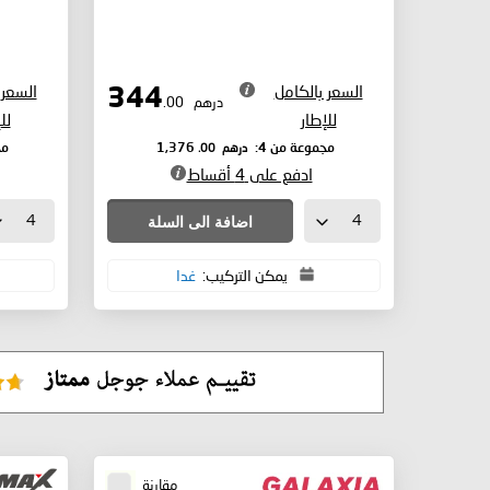
السعر بالكامل
السعر 
344
درهم
.00
للإطار
لل
درهم
.00
مجموعة من 4:
1,376
مج
ادفع على 4 أقساط
اضافة الى السلة
يمكن التركيب:
غدا
مقارنة