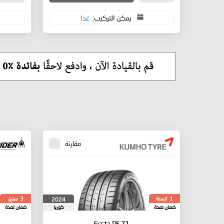
يمكن التركيب:
غدا
مقارنة
السنة
سنين
2024
3
1
ضمان لمدة
كوريا
ضمان لمدة
الجنوبية
Ecsta PS71