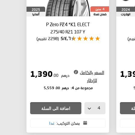
سنين
2025
2024
4
الولايات
ضمان لمدة
ألمانيا
المتحدة
P Zero PZ4
*K1 ELECT
275/40 R21 107 Y
٤٫٦/5
(2298 تقييم)
السعر بالكامل
1,390
درهم
.00
للإطار
درهم
.00
مجموعة من 4:
5,559
لة
اضافة الى السلة
يمكن التركيب:
غدا