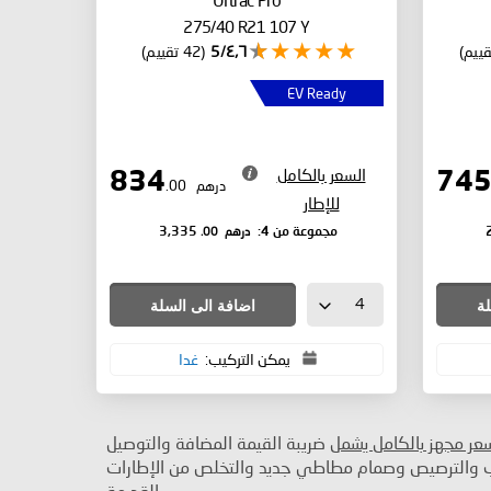
275/40 R21 107 Y
٤٫٦/5
(42 تقييم)
EV Ready
السعر بالكامل
834
درهم
.00
للإطار
درهم
.00
مجموعة من 4:
3,335
لة
اضافة الى السلة
يمكن التركيب:
غدا
سعر مجهز بالكامل يشمل
ضريبة القيمة المضافة والتوصيل
ب والترصيص وصمام مطاطي جديد والتخلص من الإطارات
القديمة