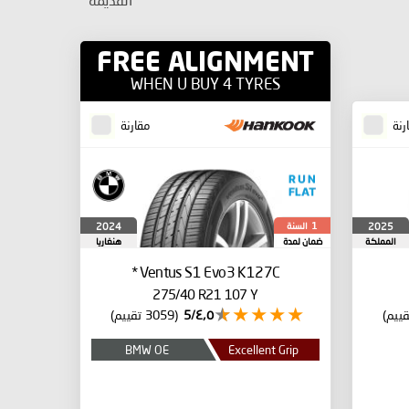
FREE ALIGNMENT
WHEN U BUY 4 TYRES
رنة
مقارنة
السنة
2024
2025
1
المملكة
ضمان لمدة
هنغاريا
المتحدة
*
Ventus S1 Evo3 K127C
275/40 R21 107 Y
٤٫٥/5
(3059 تقييم)
BMW OE
Excellent Grip