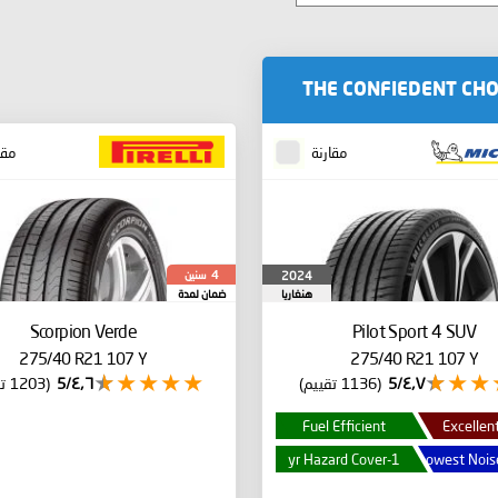
THE CONFIEDENT CHO
مقارنة
مقا
سنين
2024
4
هنغاريا
ضمان لمدة
Scorpion Verde
Pilot Sport 4 SUV
275/40 R21 107 Y
275/40 R21 107 Y
٤٫٧/5
(1136 تقييم)
٤٫٦/5
(1203 تقييم)
Fuel Efficient
Excellent
1-yr Hazard Cover
Lowest Noise