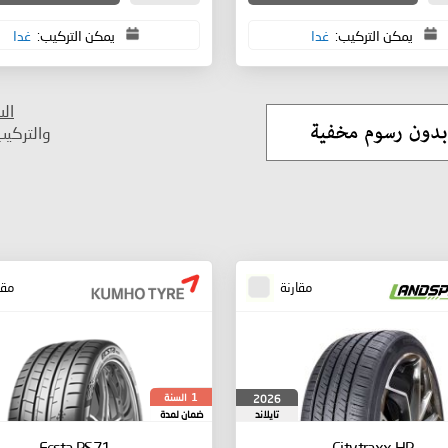
يمكن التركيب:
غدا
يمكن التركيب:
غدا
ال
والتركي
مقارنة
مقا
السنة
2026
1
تايلاند
ضمان لمدة
Ecsta PS71
Citytraxx HP