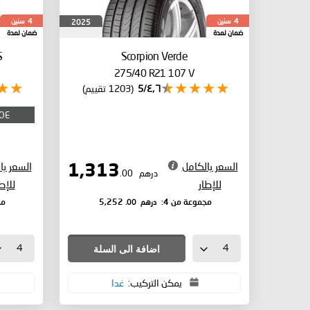
سنين
سنين
2025
4
4
ضمان لمدة
ضمان لمدة
S
Scorpion Verde
275/40 R21 107 V
٤٫٦/5
(1203 تقييم)
 OE
السعر بالكامل
السعر با
1,313
درهم
.00
للإطار
للإط
درهم
.00
مجموعة من 4:
5,252
مج
اضافة الى السلة
يمكن التركيب:
غدا