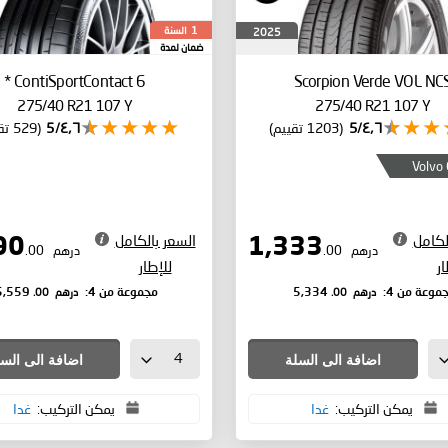
السنة
2025
1
ضمان لمدة
*
ContiSportContact 6
Scorpion Verde
VOL NC
275/40 R21 107 Y
275/40 R21 107 Y
٤٫٦/5
(1203 تقييم)
٤٫٦/5
(529 تقييم)
Volvo
لكامل
السعر بالكامل
1,390
1,333
درهم
.00
درهم
.00
ار
للإطار
درهم
.00
درهم
.00
موعة من 4:
5,334
مجموعة من 4:
5,559
اضافة الى السلة
اضافة الى الس
يمكن التركيب:
غدا
يمكن التركيب:
غدا