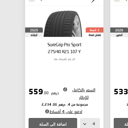
السنة
2025
2026
1
الصين
ضمان لمدة
تايلاند
SureGrip Pro Sport
275/40 R21 107 Y
لم يتم تقييمه بعد
السعر بالكامل
559
درهم
.00
للإطار
درهم
.00
مجموعة من 4:
2,234
ادفع على 4 أقساط
لة
اضافة الى السلة