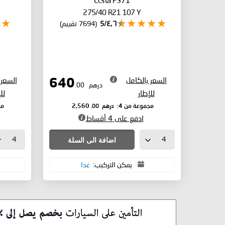
275/40 R21 107 Y
٤٫٦/5
(7694 تقييم)
السعر بالكامل
السعر 
640
درهم
.00
للإطار
لل
درهم
.00
مجموعة من 4:
2,560
مج
ادفع على 4 أقساط
اضافة الى السلة
يمكن التركيب:
غدا