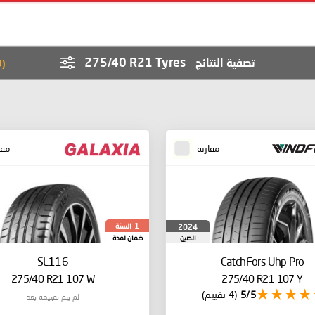
275/40 R21 Tyres
تصفية النتائج
9
(
مقارنة
مقا
السنة
2024
1
الصين
ضمان لمدة
SL116
CatchFors Uhp Pro
275/40 R21 107 W
275/40 R21 107 Y
5/5
(4 تقييم)
لم يتم تقييمه بعد