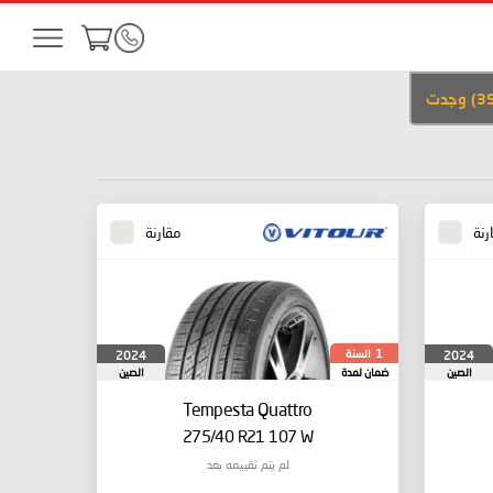
3
)
وجدت
رنة
مقارنة
السنة
2024
2024
1
الصين
ضمان لمدة
الصين
Tempesta Quattro
275/40 R21 107 W
لم يتم تقييمه بعد