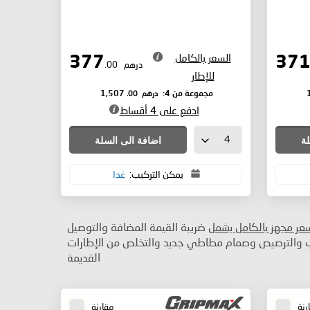
السعر بالكامل
377
درهم
.00
للإطار
درهم
.00
مجموعة من 4:
1,507
ادفع على 4 أقساط
لة
اضافة الى السلة
يمكن التركيب:
غدا
سعر مجهز بالكامل يشمل
ضريبة القيمة المضافة والتوصيل
ب والترصيص وصمام مطاطي جديد والتخلص من الإطارات
القديمة
رنة
مقارنة