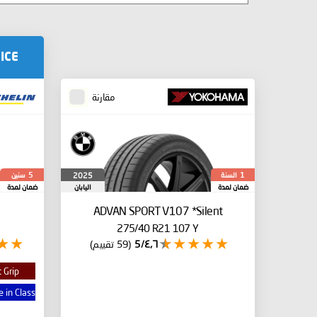
ICE
مقارنة
السنة
سنين
2025
5
1
ضمان لمدة
اليابان
ضمان لمدة
ADVAN SPORT V107
*Silent
275/40 R21 107 Y
٤٫٦/5
(59 تقييم)
 Grip
 in Class